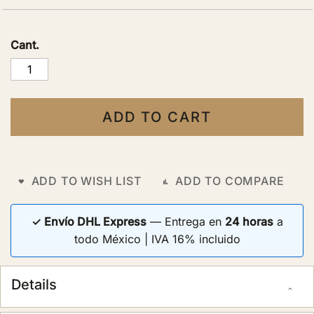
Cant.
ADD TO CART
ADD TO WISH LIST
ADD TO COMPARE
✓ Envío DHL Express
— Entrega en
24 horas
a
todo México | IVA 16% incluido
Details