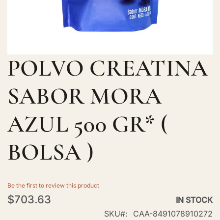
POLVO CREATINA
Skip
to
the
SABOR MORA
beginning
of
AZUL 500 GR* (
the
images
BOLSA )
gallery
Be the first to review this product
$703.63
IN STOCK
SKU
CAA-8491078910272