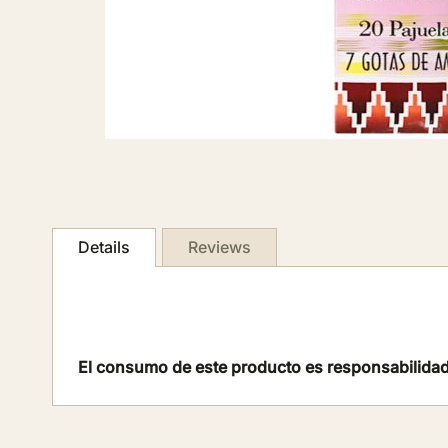
Skip
to
Details
Reviews
the
beginning
of
the
images
El consumo de este producto es responsabilidad
gallery