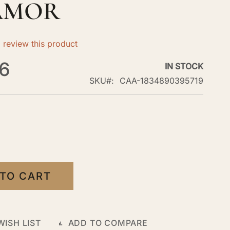
AMOR
to review this product
6
IN STOCK
SKU
CAA-1834890395719
 TO CART
WISH LIST
ADD TO COMPARE