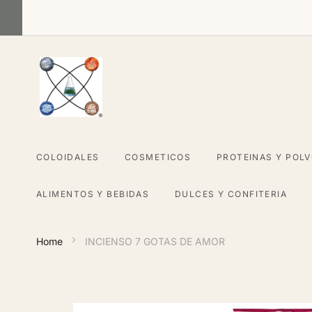
Skip
to
Content
COLOIDALES
COSMETICOS
PROTEINAS Y POL
ALIMENTOS Y BEBIDAS
DULCES Y CONFITERIA
Home
INCIENSO 7 GOTAS DE AMOR
Skip
to
the