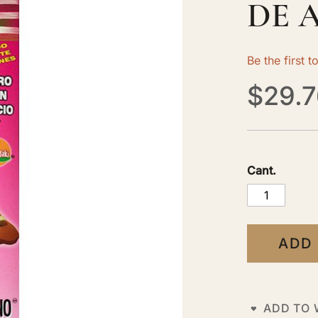
DE 
Be the first 
$29.7
Cant.
ADD
ADD TO 