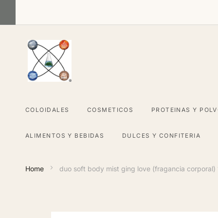
Skip
to
Content
COLOIDALES
COSMETICOS
PROTEINAS Y POL
ALIMENTOS Y BEBIDAS
DULCES Y CONFITERIA
Home
duo soft body mist ging love (fragancia corporal)
Skip
to
the