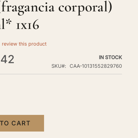
(fragancia corporal)
l* 1x16
to review this product
.42
IN STOCK
SKU
CAA-10131552829760
 TO CART