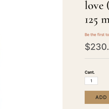
love 
125 m
Be the first 
$230
Cant.
ADD