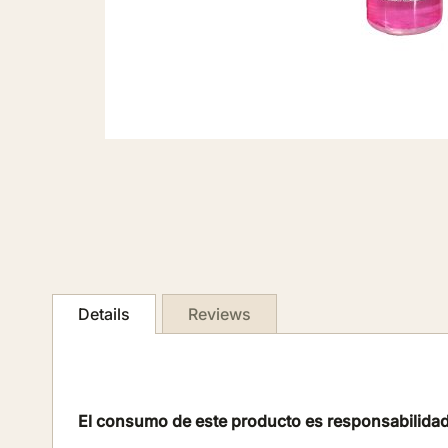
Skip
to
the
beginning
of
Details
Reviews
the
images
gallery
El consumo de este producto es responsabilidad