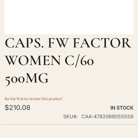
CAPS. FW FACTOR
Skip
to
the
WOMEN C/60
beginning
of
500MG
the
images
gallery
Be the first to review this product
$210.08
IN STOCK
SKU
CAA-4782069055559