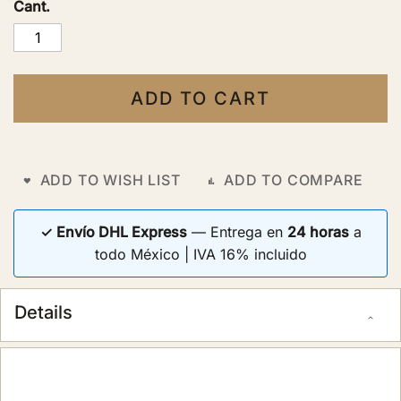
Cant.
ADD TO CART
ADD TO WISH LIST
ADD TO COMPARE
✓ Envío DHL Express
— Entrega en
24 horas
a
todo México | IVA 16% incluido
Details