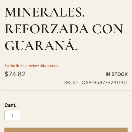
MINERALES.
REFORZADA CON
GUARANÁ.
Be the first to review this product
$74.82
IN STOCK
SKU
CAA-6587752611911
Cant.