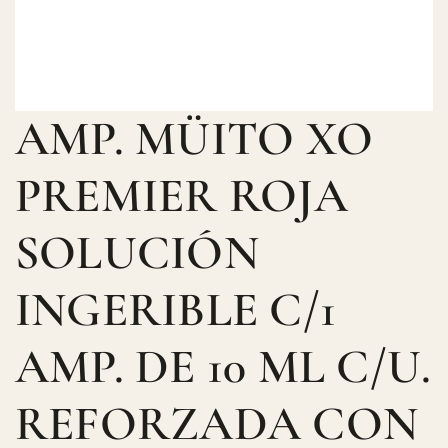
AMP. MÜITO XO
Skip
to
the
PREMIER ROJA
beginning
of
SOLUCIÓN
the
images
INGERIBLE C/1
gallery
AMP. DE 10 ML C/U.
REFORZADA CON