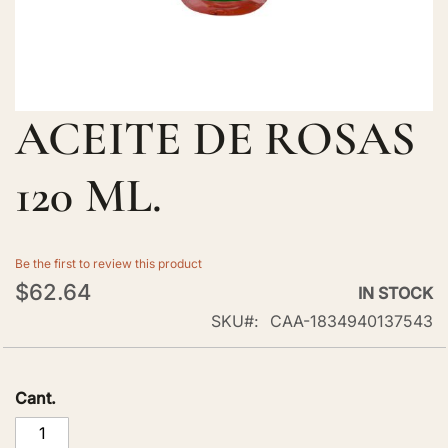
ACEITE DE ROSAS
Skip
to
the
120 ML.
beginning
of
the
Be the first to review this product
images
$62.64
IN STOCK
gallery
SKU
CAA-1834940137543
Cant.