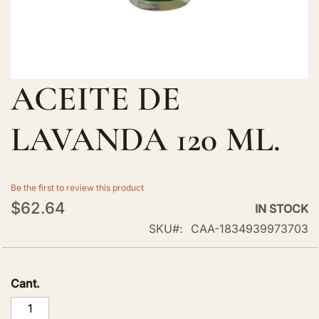
ACEITE DE
Skip
to
the
LAVANDA 120 ML.
beginning
of
the
Be the first to review this product
images
$62.64
IN STOCK
gallery
SKU
CAA-1834939973703
Cant.